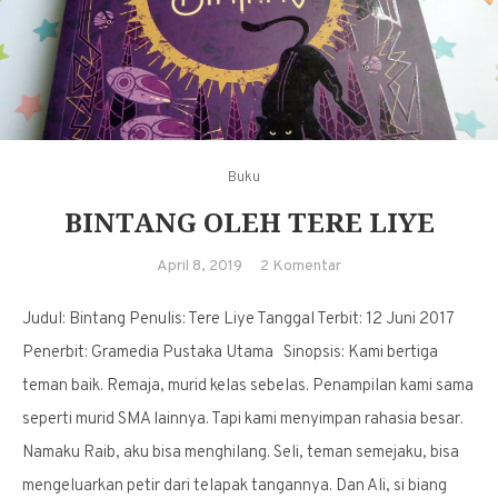
Buku
BINTANG OLEH TERE LIYE
pada
April 8, 2019
2 Komentar
Bintang
Judul: Bintang Penulis: Tere Liye Tanggal Terbit: 12 Juni 2017
oleh
Tere
Penerbit: Gramedia Pustaka Utama Sinopsis: Kami bertiga
Liye
teman baik. Remaja, murid kelas sebelas. Penampilan kami sama
seperti murid SMA lainnya. Tapi kami menyimpan rahasia besar.
Namaku Raib, aku bisa menghilang. Seli, teman semejaku, bisa
mengeluarkan petir dari telapak tangannya. Dan Ali, si biang