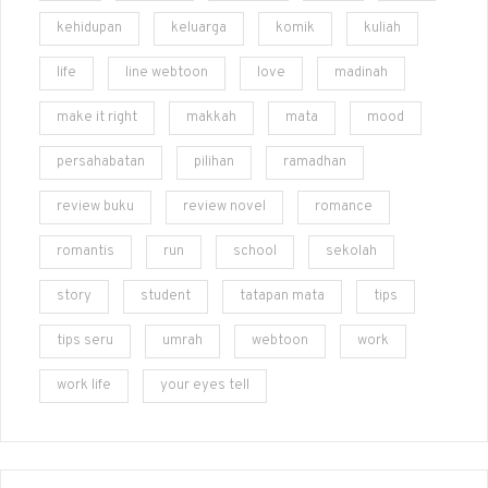
kehidupan
keluarga
komik
kuliah
life
line webtoon
love
madinah
make it right
makkah
mata
mood
persahabatan
pilihan
ramadhan
review buku
review novel
romance
romantis
run
school
sekolah
story
student
tatapan mata
tips
tips seru
umrah
webtoon
work
work life
your eyes tell